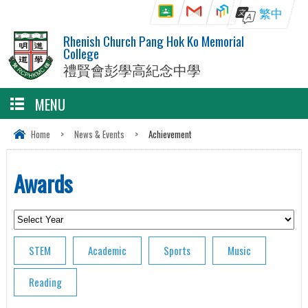
繁中
Rhenish Church Pang Hok Ko Memorial
College
禮賢會彭學高紀念中學
MENU
Home
>
News & Events
>
Achievement
Awards
STEM
Academic
Sports
Music
Reading