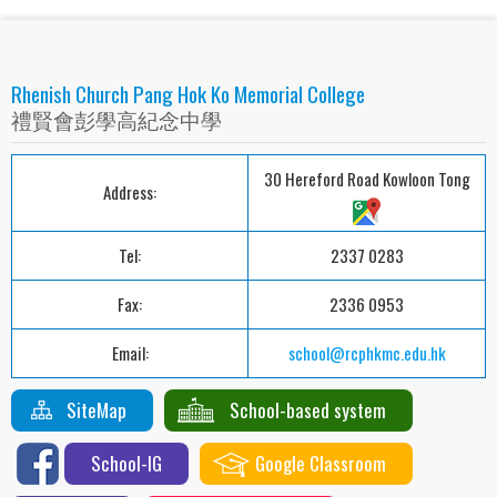
Rhenish Church Pang Hok Ko Memorial College
禮賢會彭學高紀念中學
30 Hereford Road Kowloon Tong
Address:
Tel:
2337 0283
Fax:
2336 0953
Email:
school@rcphkmc.edu.hk
SiteMap
School-based system
School-IG
Google Classroom