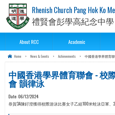
Rhenish Church Pang Hok Ko Me
禮賢會彭學高紀念中學
About RCC
Academic
Home
>
News & Events
>
Achievements
>
中國香港學界體育聯會
中國香港學界體育聯會 - 校
會 韻律泳
Date:
06/12/2024
恭賀3A陳釨澄獲得校際游泳比賽女子乙組100米蛙泳亞軍、2