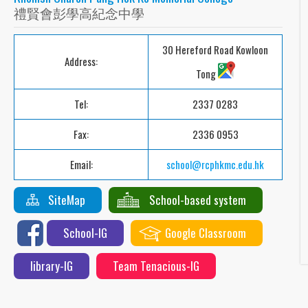
禮賢會彭學高紀念中學
30 Hereford Road Kowloon
Address:
Tong
Tel:
2337 0283
Fax:
2336 0953
Email:
school@rcphkmc.edu.hk
SiteMap
School-based system
School-IG
Google Classroom
library-IG
Team Tenacious-IG