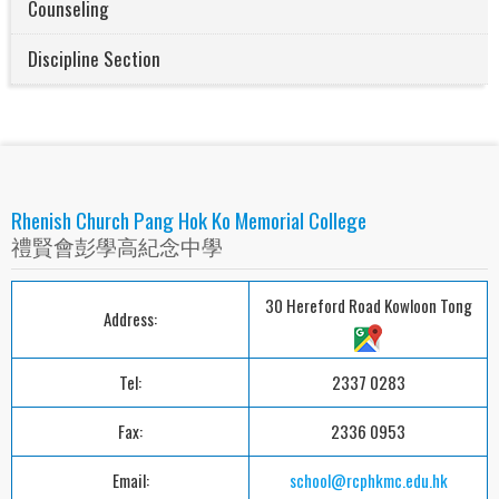
Counseling
Discipline Section
Rhenish Church Pang Hok Ko Memorial College
禮賢會彭學高紀念中學
30 Hereford Road Kowloon Tong
Address:
Tel:
2337 0283
Fax:
2336 0953
Email:
school@rcphkmc.edu.hk