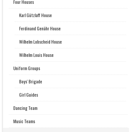
Four Houses
Karl Gützlaff House
Ferdinand Genähr House
Wilhelm Lobscheid House
Wilhelm Louis House
Uniform Groups
Boys' Brigade
Girl Guides
Dancing Team
Music Teams