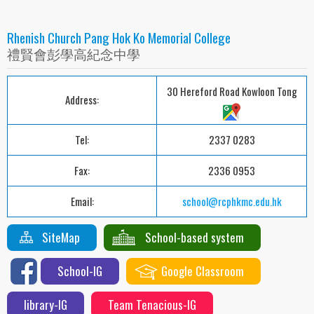
Rhenish Church Pang Hok Ko Memorial College
禮賢會彭學高紀念中學
30 Hereford Road Kowloon Tong
Address:
Tel:
2337 0283
Fax:
2336 0953
Email:
school@rcphkmc.edu.hk
SiteMap
School-based system
School-IG
Google Classroom
library-IG
Team Tenacious-IG