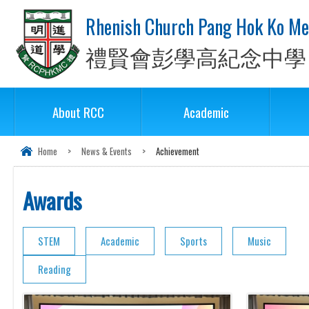
Rhenish Church Pang Hok Ko Me
禮賢會彭學高紀念中學
About RCC
Academic
Home
>
News & Events
>
Achievement
Awards
STEM
Academic
Sports
Music
Reading