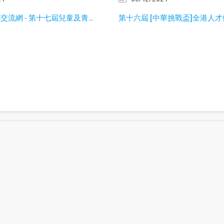
流網 - 第十七屆兒童及青...
第十六屆 [中華挑戰盃]全港人才藝