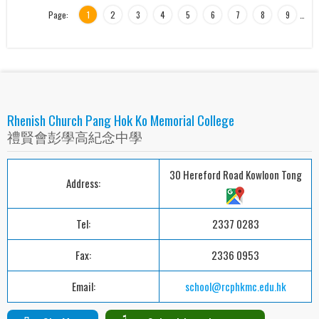
Page:
1
2
3
4
5
6
7
8
9
…
Rhenish Church Pang Hok Ko Memorial College
禮賢會彭學高紀念中學
30 Hereford Road Kowloon Tong
Address:
Tel:
2337 0283
Fax:
2336 0953
Email:
school@rcphkmc.edu.hk