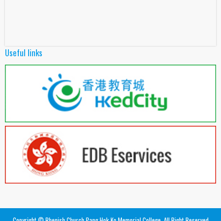
Useful links
Copyright © Rhenish Church Pang Hok Ko Memorial College. All Right Reserved