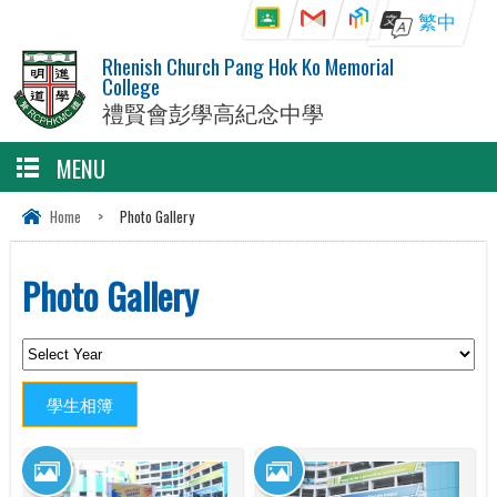
繁中
Rhenish Church Pang Hok Ko Memorial
College
禮賢會彭學高紀念中學
MENU
Home
>
Photo Gallery
Photo Gallery
學生相簿