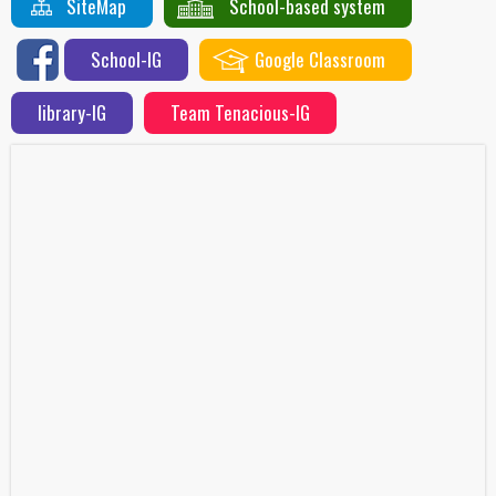
SiteMap
School-based system
School-IG
Google Classroom
library-IG
Team Tenacious-IG