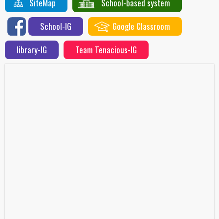
SiteMap
School-based system
School-IG
Google Classroom
library-IG
Team Tenacious-IG