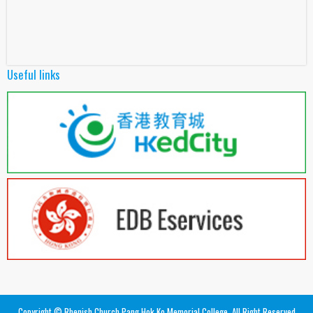
Useful links
Copyright © Rhenish Church Pang Hok Ko Memorial College. All Right Reserved