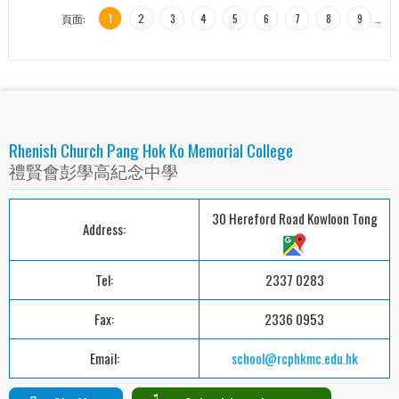
頁面:
1
2
3
4
5
6
7
8
9
…
Rhenish Church Pang Hok Ko Memorial College
禮賢會彭學高紀念中學
30 Hereford Road Kowloon Tong
Address:
Tel:
2337 0283
Fax:
2336 0953
Email:
school@rcphkmc.edu.hk