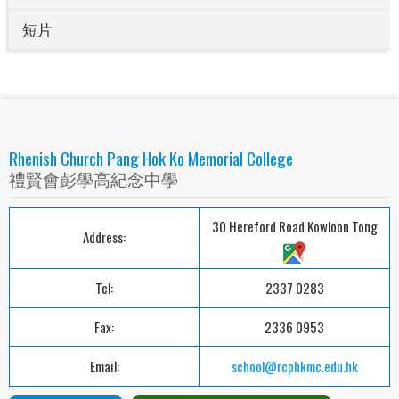
短片
Rhenish Church Pang Hok Ko Memorial College
禮賢會彭學高紀念中學
30 Hereford Road Kowloon Tong
Address:
Tel:
2337 0283
Fax:
2336 0953
Email:
school@rcphkmc.edu.hk