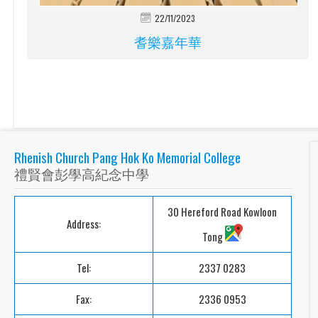
22/11/2023
耆樂嘉年華
Rhenish Church Pang Hok Ko Memorial College
禮賢會彭學高紀念中學
30 Hereford Road Kowloon
Address:
Tong
Tel:
2337 0283
Fax:
2336 0953