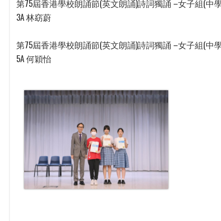
第75屆香港學校朗誦節(英文朗誦)詩詞獨誦 –女子組(中學
3A 林窈蔚
第75屆香港學校朗誦節(英文朗誦)詩詞獨誦 –女子組(中學
5A 何穎怡