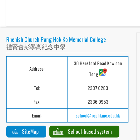
Rhenish Church Pang Hok Ko Memorial College
禮賢會彭學高紀念中學
30 Hereford Road Kowloon
Address:
Tong
Tel:
2337 0283
Fax:
2336 0953
Email:
school@rcphkmc.edu.hk
SiteMap
School-based system