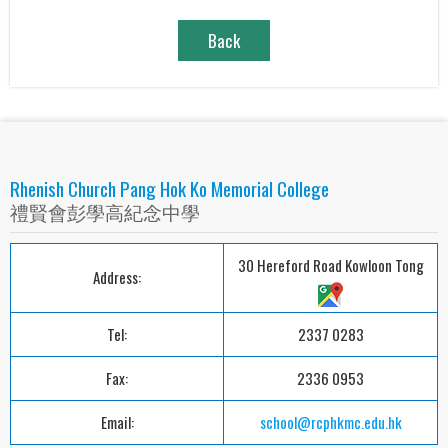
Back
Rhenish Church Pang Hok Ko Memorial College
禮賢會彭學高紀念中學
30 Hereford Road Kowloon Tong
Address:
Tel:
2337 0283
Fax:
2336 0953
Email:
school@rcphkmc.edu.hk