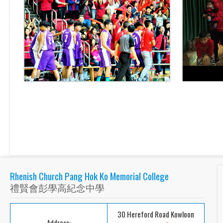
Rhenish Church Pang Hok Ko Memorial College
禮賢會彭學高紀念中學
30 Hereford Road Kowloon
Address: