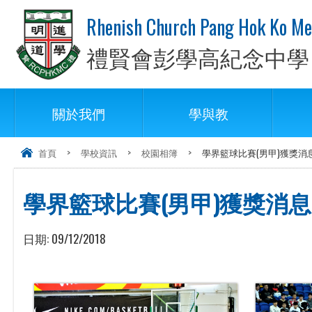
Rhenish Church Pang Hok Ko Me
禮賢會彭學高紀念中學
關於我們
學與教
首頁
>
學校資訊
>
校園相簿
>
學界籃球比賽(男甲)獲獎消
學界籃球比賽(男甲)獲獎消息
日期:
09/12/2018