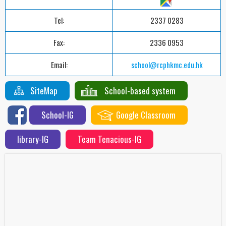
Tel:
2337 0283
Fax:
2336 0953
Email:
school@rcphkmc.edu.hk
SiteMap
School-based system
School-IG
Google Classroom
library-IG
Team Tenacious-IG