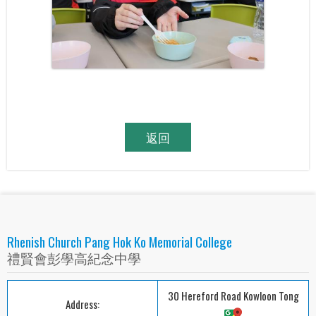
返回
Rhenish Church Pang Hok Ko Memorial College
禮賢會彭學高紀念中學
30 Hereford Road Kowloon Tong
Address: