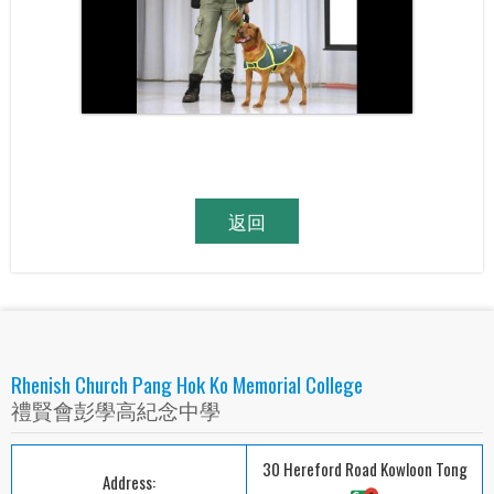
返回
Rhenish Church Pang Hok Ko Memorial College
禮賢會彭學高紀念中學
30 Hereford Road Kowloon Tong
Address: