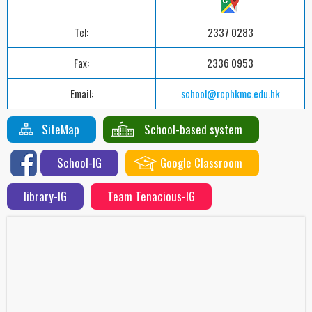
Tel:
2337 0283
Fax:
2336 0953
Email:
school@rcphkmc.edu.hk
SiteMap
School-based system
School-IG
Google Classroom
library-IG
Team Tenacious-IG