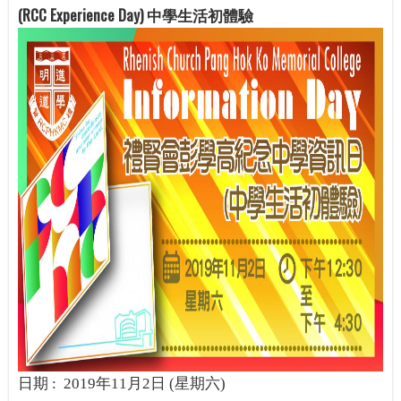
(RCC Experience Day) 中學生活初體驗
日期
:
2019
年
11
月
2
日
(
星期六
)