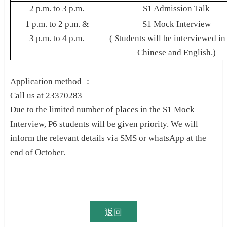
2 p.m. to 3 p.m.
S1 Admission Talk
1 p.m. to 2 p.m. &
S1 Mock Interview
3 p.m. to 4 p.m.
(
Students will be interviewed in
Chinese and English.)
Application method
：
Call us at 23370283
Due to the limited number of places in the S1 Mock
Interview, P6 students will be given priority. We will
inform the relevant details via SMS or whatsApp at the
end of October.
返回