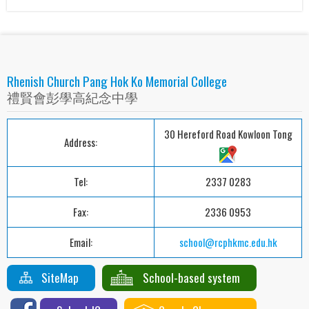
Rhenish Church Pang Hok Ko Memorial College
禮賢會彭學高紀念中學
30 Hereford Road Kowloon Tong
Address:
Tel:
2337 0283
Fax:
2336 0953
Email:
school@rcphkmc.edu.hk
SiteMap
School-based system