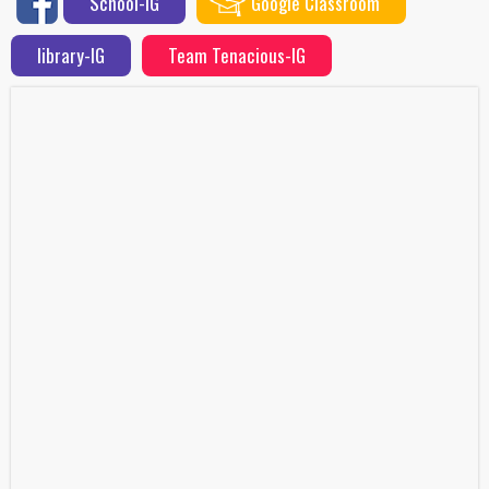
School-IG
Google Classroom
library-IG
Team Tenacious-IG