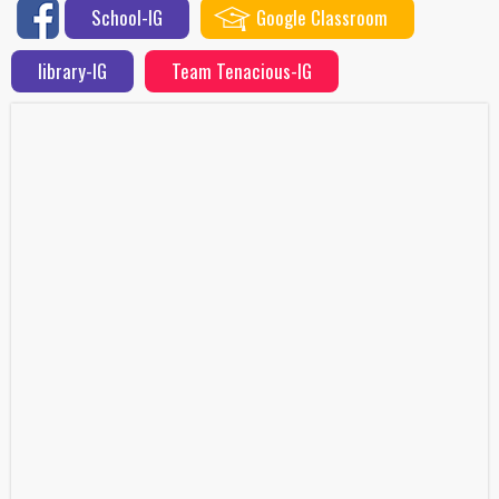
School-IG
Google Classroom
library-IG
Team Tenacious-IG