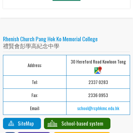
Rhenish Church Pang Hok Ko Memorial College
禮賢會彭學高紀念中學
30 Hereford Road Kowloon Tong
Address:
Tel:
2337 0283
Fax:
2336 0953
Email:
school@rcphkmc.edu.hk
SiteMap
School-based system