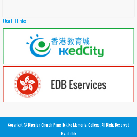
Useful links
Copyright © Rhenish Church Pang Hok Ko Memorial College. All Right Reserved
By: ctd.hk