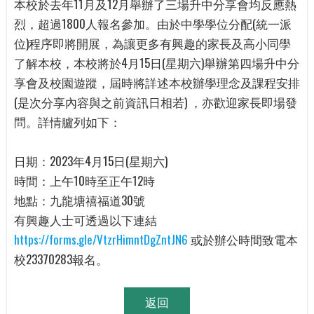
本校於去年11月及12月舉辦了三場升中分享會均反應熱
烈，超過1800人報名參加。由於中學學位分配(統一派
位)程序即將開展，為讓更多有興趣的家長及高小同學
了解本校，本校將於4月15日(星期六)舉辦第四場升中分
享會及校園遊蹤，屆時將詳述本校辦學理念及課程安排
(是次分享內容與之前資訊日相若) ，亦歡迎家長即場發
問。詳情臚列如下：
日期：2023年4月15日(星期六)
時間：上午10時至正午12時
地點：九龍塘禧福道30號
有興趣人士可透過以下連結
https://forms.gle/VtzrHimntDgZntJN6
或於辦公時間致電本
校23370283報名。
返回