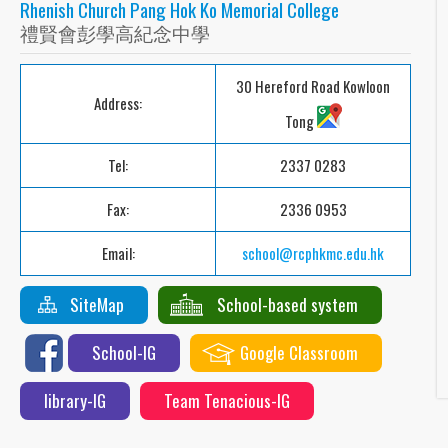
Rhenish Church Pang Hok Ko Memorial College
禮賢會彭學高紀念中學
30 Hereford Road Kowloon
Address:
Tong
Tel:
2337 0283
Fax:
2336 0953
Email:
school@rcphkmc.edu.hk
SiteMap
School-based system
School-IG
Google Classroom
library-IG
Team Tenacious-IG