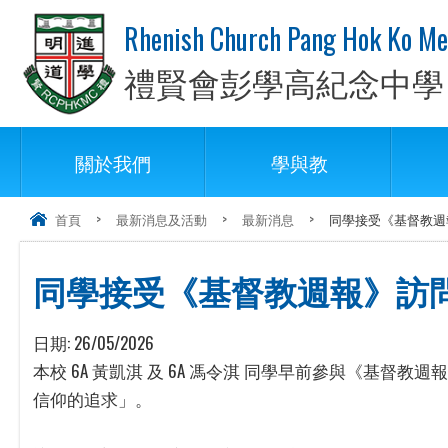
Rhenish Church Pang Hok Ko Me
禮賢會彭學高紀念中學
關於我們
學與教
首頁
>
最新消息及活動
>
最新消息
>
同學接受《基督教週
同學接受《基督教週報》訪
日期:
26/05/2026
本校 6A 黃凱淇 及 6A 馮令淇 同學早前參與《基
信仰的追求」。