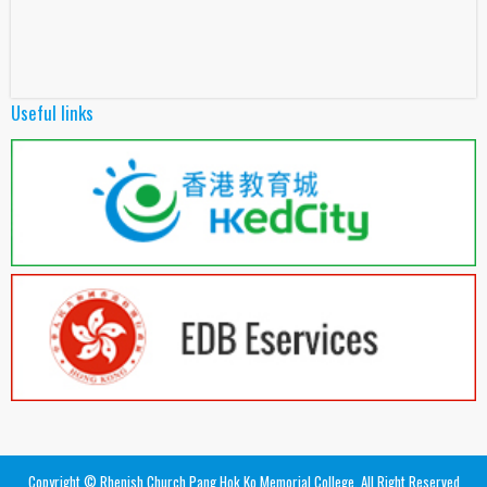
Useful links
Copyright © Rhenish Church Pang Hok Ko Memorial College. All Right Reserved