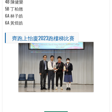
4B 陳健樂
5B 丁柏翹
6A 林子皓
6A 黃煜皓
齊跑上怡廈2023跑樓梯比賽