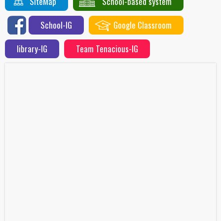
SiteMap
School-based system
School-IG
Google Classroom
library-IG
Team Tenacious-IG