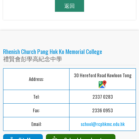
返回
Rhenish Church Pang Hok Ko Memorial College
禮賢會彭學高紀念中學
30 Hereford Road Kowloon Tong
Address:
Tel:
2337 0283
Fax:
2336 0953
Email:
school@rcphkmc.edu.hk