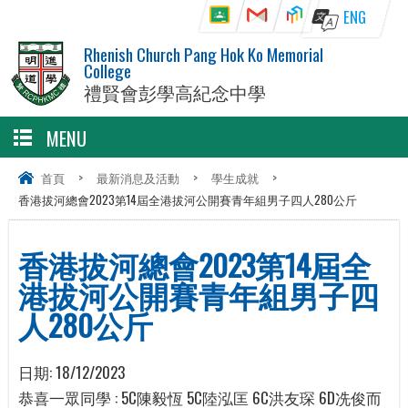
ENG
Rhenish Church Pang Hok Ko Memorial
College
禮賢會彭學高紀念中學
MENU
首頁
>
最新消息及活動
>
學生成就
>
香港拔河總會2023第14屆全港拔河公開賽青年組男子四人280公斤
香港拔河總會2023第14屆全
港拔河公開賽青年組男子四
人280公斤
日期:
18/12/2023
恭喜一眾同學 : 5C陳毅恆 5C陸泓匡 6C洪友琛 6D冼俊而