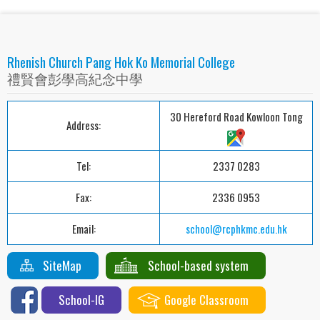
Rhenish Church Pang Hok Ko Memorial College
禮賢會彭學高紀念中學
30 Hereford Road Kowloon Tong
Address:
Tel:
2337 0283
Fax:
2336 0953
Email:
school@rcphkmc.edu.hk
SiteMap
School-based system
School-IG
Google Classroom