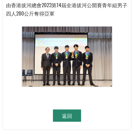
由香港拔河總會2023第14屆全港拔河公開賽青年組男子
四人280公斤奪得亞軍
返回