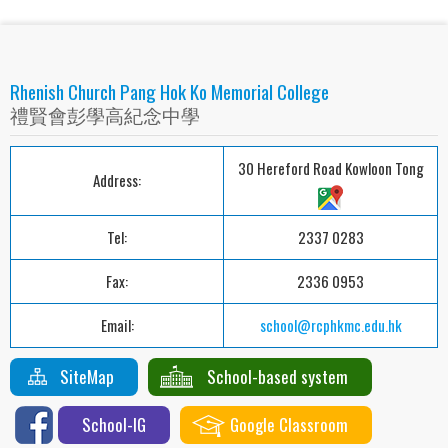
Rhenish Church Pang Hok Ko Memorial College
禮賢會彭學高紀念中學
30 Hereford Road Kowloon Tong
Address:
Tel:
2337 0283
Fax:
2336 0953
Email:
school@rcphkmc.edu.hk
SiteMap
School-based system
School-IG
Google Classroom