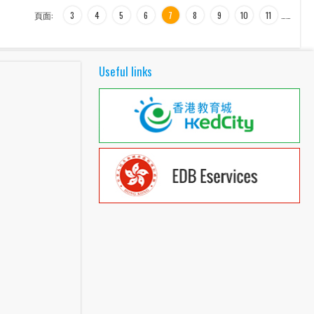
頁面:
3
4
5
6
7
8
9
10
11
…
…
Useful links