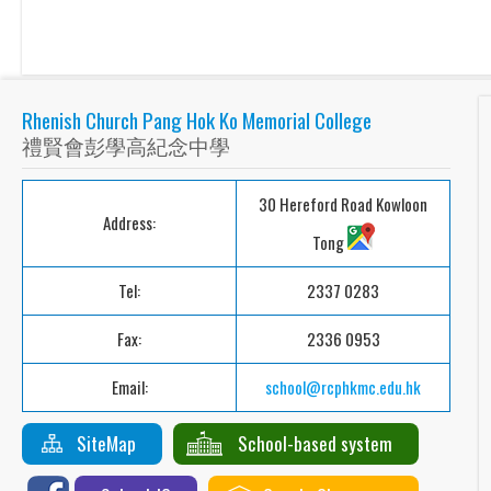
Rhenish Church Pang Hok Ko Memorial College
禮賢會彭學高紀念中學
30 Hereford Road Kowloon
Address:
Tong
Tel:
2337 0283
Fax:
2336 0953
Email:
school@rcphkmc.edu.hk
SiteMap
School-based system